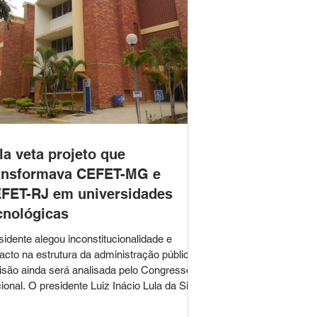
la veta projeto que
ansformava CEFET-MG e
FET-RJ em universidades
cnológicas
sidente alegou inconstitucionalidade e
acto na estrutura da administração pública;
isão ainda será analisada pelo Congresso
ional. O presidente Luiz Inácio Lula da Silva
ou integralmente o Projeto de Lei nº
02/2023, que previa a transformação do