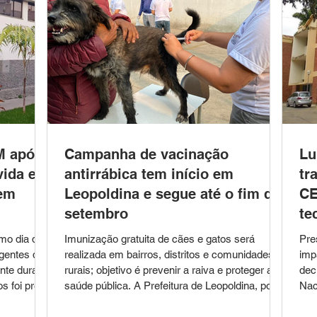
M após
Campanha de vacinação
Lu
vida e
antirrábica tem início em
tr
 em
Leopoldina e segue até o fim de
CE
setembro
te
mo dia da
Imunização gratuita de cães e gatos será
Pre
agentes da
realizada em bairros, distritos e comunidades
imp
nte durante
rurais; objetivo é prevenir a raiva e proteger a
dec
s foi preso
saúde pública. A Prefeitura de Leopoldina, por
Nac
de
meio da Secretaria Municipal de Saúde e do
vet
 (3), após
Setor de Endemias, deu início nesta segunda-
5.1