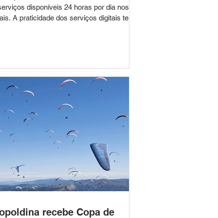
serviços disponíveis 24 horas por dia nos
os serviços digitais tem
quistado cada vez mais os consumidores.
olver demandas sem sair de casa tornou-
um hábito para milhões de brasileiros, e
a tendência também é percebida no
acionamento dos clientes com a Energisa
as Rio. Entre janeiro e junho de 2026, a
tribuidora realizou mais de 1,6 milhã
opoldina recebe Copa de