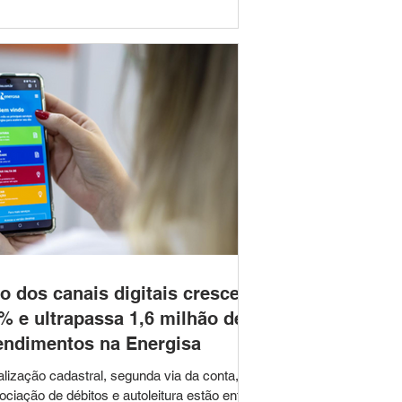
tro Federal de Educação Tecnológica de
as Gerais (CEFET-MG) e do Centro Federal
Educação Tecnológica Celso Suckow da
seca (CEFET-RJ) em universidades
nológicas federais. O veto foi publicado no
rio
o dos canais digitais cresce
% e ultrapassa 1,6 milhão de
endimentos na Energisa
alização cadastral, segunda via da conta,
ociação de débitos e autoleitura estão entre