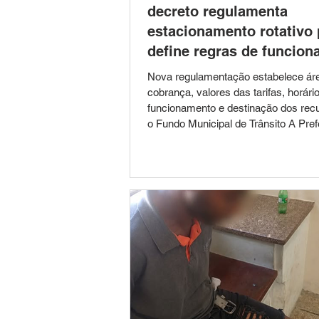
decreto regulamenta
estacionamento rotativo
define regras de funcio
Nova regulamentação estabelece ár
cobrança, valores das tarifas, horári
funcionamento e destinação dos rec
o Fundo Municipal de Trânsito A Pref
Leopoldina publicou o Decreto nº 5.6
de julho de 2026, que regulamenta o
funcionamento do sistema de estac
rotativo pago, conhecido como Zona 
vias urbanas do município. A medida
as normas para utilização das vagas,
onde o sistema será implantado, os h