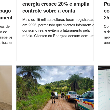
energia cresce 20% e amplia
Pa
 pago e
controle sobre a conta
co
namento
25
Mais de 15 mil autoleituras foram registradas
em 2026, permitindo que clientes informem o
eas de
Com
consumo real e evitem o faturamento pela
os de
e d
média. Clientes da Energisa contam com uma
ursos para
mov
alternativa prática para ter maior controle em
eitura de
eco
relação ao consumo de energia elétrica: a
70, de 28
ago
autoleitura. O serviço permite que o próprio
mai
consumidor informe mensalmente a leitura
ionamento
nes
registrada no medidor, evitando que a conta
Azul, nas
e 2
seja calculada pela média de consumo.
 estabelece
Leo
Somente nos primeiros meses de 2026, mais
 os locais
reu
de 15 m
orário
div
con