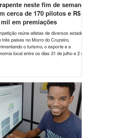
rapente neste fim de semana
m cerca de 170 pilotos e R$
 mil em premiações
petição reúne atletas de diversos estados
e três países no Morro do Cruzeiro,
imentando o turismo, o esporte e a
nomia local entre os dias 31 de julho e 2 de
sto Leopoldina será palco de um dos
ores eventos de voo livre de Minas Gerais
te fim de semana. Entre os dias 31 de julho
 de agosto, a cidade recebe a Copa
poldina de Parapente 2026, competição que
nirá aproximadamente 170 pilotos de
ersos estados brasileiros e de três países,
solidan