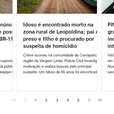
enúncia
Idoso é encontrado morto na
FI
e posse
zona rural de Leopoldina; pai é
gr
BR-116,
preso e filho é procurado por
in
suspeita de homicídio
in
Crime ocorreu na comunidade de Carrapato, na
Vis
 suposta
região da Vargem Linda. Polícia Civil investiga a
em 
a pública.
motivação e realiza buscas pelo principal
Nuv
 equipe da
suspeito. Um idoso de 65 anos foi encontrado
será 
, os
morto na manhã de segunda-feira (27), na
Min
orção de
comunidade de Carrapato, região da Vargem
pre
elhantes à
Linda, zona rural de Leopoldina. O caso é
Com
ndo
investigado como homicídio pela Polícia Civil de
púb
al, a
Minas Gerais. De acordo com informações da
pro
1
2
3
4
5
namento
Polícia Militar, a vítima foi localizada caída às
edu
a
margens de uma estrada vicinal
ago