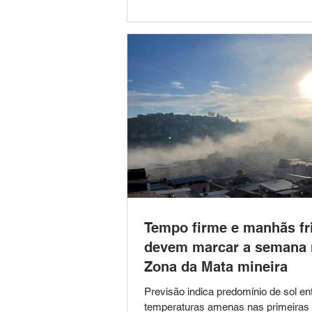
agredir a companheira, de 35 anos,
la de morte no bairro Bela Vista. A o
foi atendida por uma equipe da Rond
Ostensiva Municipal (ROMU), que re
patrulhamento preventivo na região.
Tempo firme e manhãs fr
devem marcar a semana 
Zona da Mata mineira
Previsão indica predomínio de sol en
temperaturas amenas nas primeiras