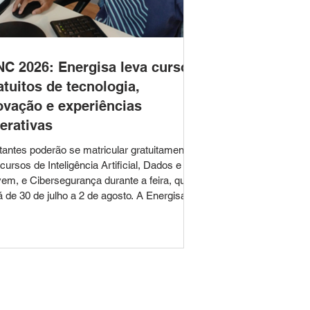
NC 2026: Energisa leva cursos
atuitos de tecnologia,
ovação e experiências
terativas
itantes poderão se matricular gratuitamente
cursos de Inteligência Artificial, Dados e
em, e Cibersegurança durante a feira, que
de 30 de julho a 2 de agosto. A Energisa
as Rio e o Instituto Energisa estarão
sentes na edição 2026 da Feira Industrial e
ercial de Cataguases (FINC), levando ao
lico oportunidades de qualificação
fissional, inovação, tecnologia e ações
cativas. Entre os dias 30 de julho e 2 de
sto, os visitantes que passarem pel