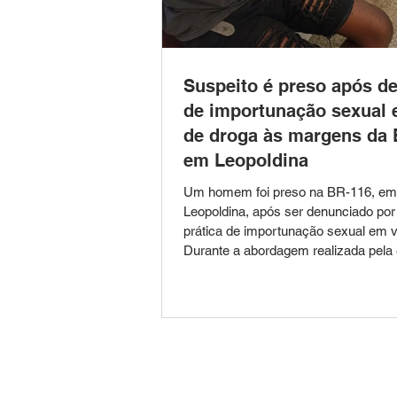
Suspeito é preso após d
de importunação sexual 
de droga às margens da 
em Leopoldina
Um homem foi preso na BR-116, em
Leopoldina, após ser denunciado por
prática de importunação sexual em vi
Durante a abordagem realizada pela
Ronda Ostensiva Municipal (ROMU)
agentes também encontraram uma p
substância com características sem
cocaína em poder do suspeito. Segu
informações da Guarda Civil Municip
ocorrência teve início após um acio
recebido pela Central 153. A denúnci