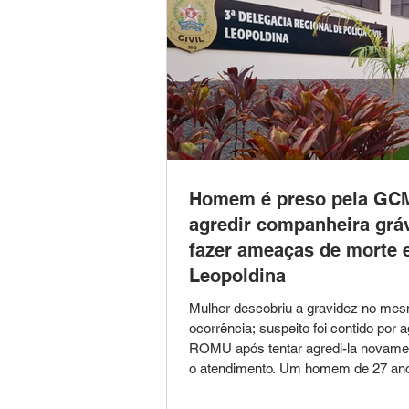
Homem é preso pela GC
agredir companheira grá
fazer ameaças de morte
Leopoldina
Mulher descobriu a gravidez no mes
ocorrência; suspeito foi contido por 
ROMU após tentar agredi-la novame
o atendimento. Um homem de 27 ano
pela Guarda Civil Municipal (GCM) 
Leopoldina, na noite de segunda-feira