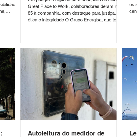
ibilidade
os 
Great Place to Work, colaboradores deram nota
na,
canais. A praticidade d
85 à companhia, com destaque para justiça,
 A semana
con
ética e integridade O Grupo Energisa, que tem
para quem
Res
121 anos de história, acaba de ser certificado
re na Zona
se 
como uma das melhores empresas do Brasil
lógica
ess
para trabalhar. É a primeira vez que o Grupo,
com
rel
consolidando todas as empresas, recebe o selo
ãs frias,
Min
Great Place to Work (GPTW). Os
ade de
dis
colaboradores deram nota 85 à companhia,
resultado superior ao índice mínimo necessário
pa
:
Autoleitura do medidor de
Le