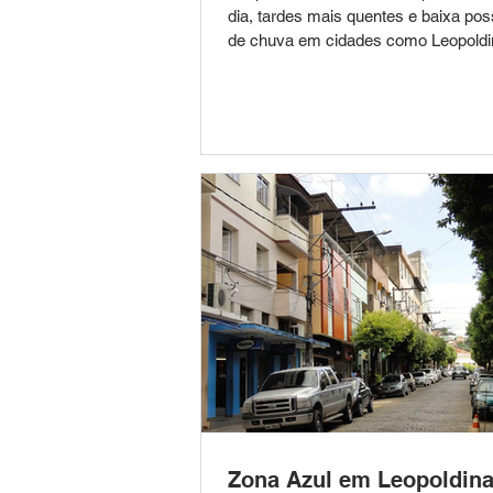
dia, tardes mais quentes e baixa poss
de chuva em cidades como Leopoldi
Cataguases, Muriaé e Juiz de Fora.
começa com condições favoráveis 
pretende realizar atividades ao ar liv
da Mata mineira. A previsão meteoro
aponta para dias de tempo estável, 
predomínio de sol entre nuvens, manh
tardes agradáveis e baixa probabilid
Zona Azul em Leopoldina