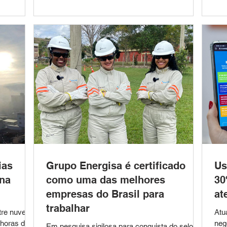
 e ameaçá-
feira (3) à Campanha de Vacinação Antirrábica
Cen
corrência
2026. A ação tem como objetivo imunizar cães
Min
a
e gatos contra a raiva, doença viral grave que
de 
alizava
pode ser transmitida aos seres humanos. A
Fon
 Segundo
campanha será realizada até o
tec
Diá
ias
Grupo Energisa é certificado
Us
na
como uma das melhores
30
empresas do Brasil para
at
trabalhar
tre nuvens,
Atu
 horas do
neg
Em pesquisa sigilosa para conquista do selo