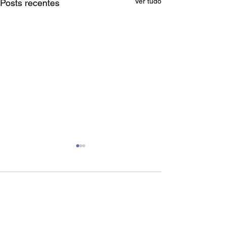
Ver tudo
Posts recentes
Comentários
Escreva um comentário