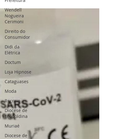
Prefeitura
novo Coronavírus
Wendell
Nogueira
Cerimoni
Direito do
Consumidor
Didi da
Elétrica
Doctum
Loja Hipnose
Cataguases
Moda
Recreio
Diocese de
Leopoldina
Muriaé
Diocese de