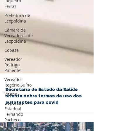
Juqueira
Ferraz
Prefeitura de
Leopoldina
Câmara de
Vereadores de
Leopoldina
Copasa
Vereador
Rodrigo
Pimentel
Vereador
Rogério Suíno
Vitrine
Deputado
Estadual
Fernando
Secretaria de Estado da Saúde
Pacheco
orienta sobre formas de uso dos
Prefeitura de