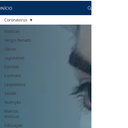
INÍCIO
Coronavirus
Notícias
Sérgio Benatti
Obras
Legislativo
Eventos
Contrato
Leopoldina
Saúde
Nutrição
Marcos
Vinícius
Educação