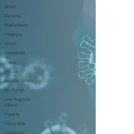
Brasil
Turismo
Publicidade
Finanças
Social
Sociedade
Clima
Estado
Jacques Villela
Dr. Ferraz
José Augusto
Cabral
Esporte
Edson Bob
Comércio