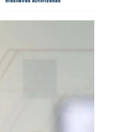
Aprovados mais dois
autotestes para Covid-19
disponíveis nas farmácias
brasileiras autorizadas