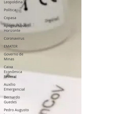
Leopoldina
Política
Copasa
Apogeu Novo
Horizonte
Coronavirus
EMATER
Governo de
Minas
Caixa
Econômica
Federal
Auxílio
Emergencial
Bernardo
Guedes
Pedro Augusto