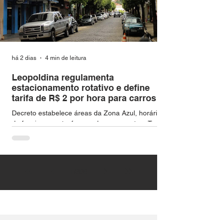
há 2 dias
4 min de leitura
Leopoldina regulamenta
estacionamento rotativo e define
tarifa de R$ 2 por hora para carros
Decreto estabelece áreas da Zona Azul, horários
de funcionamento, formas de pagamento e Tarifa
Pós-Utilização para veículos que utilizarem vagas
sem crédito ativado A Prefeitura de Leopoldina
regulamentou as regras para o funcionamento do
estacionamento rotativo pago nas vias urbanas do
1
/
396
município. As normas foram estabelecidas pelo
Decreto nº 5.675, de 5 de agosto de 2026, que
regulamenta as disposições da Lei Complementar
nº 115, de 6 de abril de 2026. O sistema será
implant