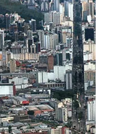
autotestes para covid
Laranjal
Vereador
Carlos André
Eleições 2022
Corpo de
Bombeiros de
Leopoldina