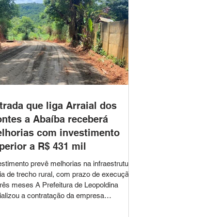
trada que liga Arraial dos
ntes a Abaíba receberá
lhorias com investimento
perior a R$ 431 mil
estimento prevê melhorias na infraestrutura
ria de trecho rural, com prazo de execução
três meses A Prefeitura de Leopoldina
cializou a contratação da empresa
ALTEK Construções Ltda. para a execução
obras de infraestrutura viária na estrada