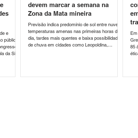
 e
devem marcar a semana na
co
des
Zona da Mata mineira
em
tr
Previsão indica predomínio de sol entre nuvens,
temperaturas amenas nas primeiras horas do
ade e
Em 
dia, tardes mais quentes e baixa possibilidade
o pública;
Gre
de chuva em cidades como Leopoldina,
ongresso
85 
Cataguases, Muriaé e Juiz de Fora. A semana
la da Silva
éti
começa com condições favoráveis para quem
nº
121
pretende realizar atividades ao ar livre na Zona
ção do
com
da Mata mineira. A previsão meteorológica
gica de
par
aponta para dias de tempo estável, com
ro Federal
con
predomínio de sol entre nuvens, manhãs frias,
ckow da
Gre
tardes agradáveis e baixa probabilidade de
des
col
licado no
res
pa