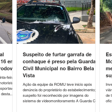
al
Suspeito de furtar garrafa de
Es
116 em
conhaque é preso pela Guarda
Mo
rodovia
Civil Municipal no Bairro Bela
me
Vista
su
ta-feira;
otorista
Ação da equipe da ROMU teve início após
Inv
nsportava
denúncia do proprietário do estabelecimento;
viá
 desta
suspeito foi reconhecido por imagens do
de 
6, em Além
sistema de videomonitoramento A Guarda Civil
ofi
pesar da
Municipal de Leopoldina prendeu, na tarde desta
ASF
mento de
quarta-feira (5), um homem de 47 anos
de 