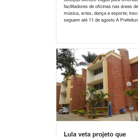
facilitadores de oficinas nas áreas d
música, artes, dança e esporte; insc
seguem até 11 de agosto A Prefeitur
Leopoldina, por meio da Secretaria M
Assistência Social (SMAS), divulgou 
Processo Seletivo Simplificado nº 0
destinado à contratação temporária 
profissionais para atuação no Serviç
Convivência e Fortalecimento de Vín
(SCFV). A seleção visa atender à d
Lula veta projeto que