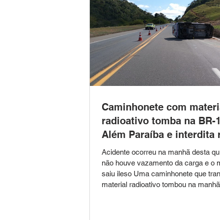
Caminhonete com materi
radioativo tomba na BR-
Além Paraíba e interdita 
Acidente ocorreu na manhã desta quin
não houve vazamento da carga e o m
saiu ileso Uma caminhonete que tra
material radioativo tombou na manhã
quinta-feira (8) no km 790 da BR-11
Paraíba, na Zona da Mata mineira. A
natureza da carga, não houve vaza