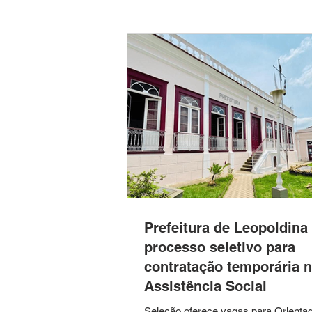
material radioativo, e o motorista não
ferimentos. De acordo com as infor
apuradas, o veículo era conduzido p
homem de 46 anos, que seguia do R
Janeir
Prefeitura de Leopoldina
processo seletivo para
contratação temporária 
Assistência Social
Seleção oferece vagas para Orientad