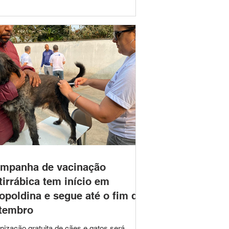
inal que liga a comunidade de Arraial dos
tes ao distrito de Abaíba – Trecho A. O
rato do Contrato nº 142/2026 foi publicado
s a conclusão da Concorrência nº 04/2026,
erente ao Processo Licitatório nº 102/2
mpanha de vacinação
tirrábica tem início em
opoldina e segue até o fim de
tembro
nização gratuita de cães e gatos será