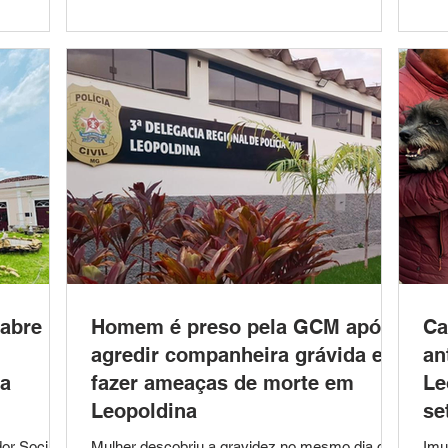
 sofreu
suspeito de cometer um furto em um
vic
mações
estabelecimento comercial localizado no Bairro
Mon
or um
Bela Vista. A ocorrência foi atendida pela equipe
ext
io de
da Ronda Ostensiva Municipal (ROMU), após
apó
acionamento da Central 153. De acordo com a
ref
GCM, o
 abre
Homem é preso pela GCM após
Ca
agredir companheira grávida e
an
na
fazer ameaças de morte em
Le
Leopoldina
se
or Social e
Mulher descobriu a gravidez no mesmo dia da
Imu