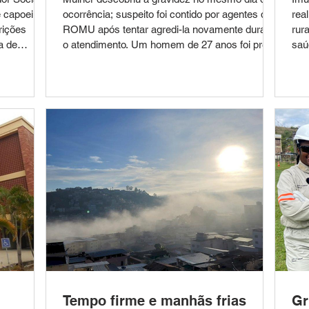
e capoeira,
ocorrência; suspeito foi contido por agentes da
rea
rições
ROMU após tentar agredi-la novamente durante
rura
a de
o atendimento. Um homem de 27 anos foi preso
saú
unicipal de
pela Guarda Civil Municipal (GCM) de
mei
o Edital do
Leopoldina, na noite de segunda-feira (3), após
Set
07/2026
agredir a companheira, de 35 anos, e ameaçá-
fei
de
la de morte no bairro Bela Vista. A ocorrência
202
o de
foi atendida por uma equipe da Ronda
e g
culos
Ostensiva Municipal (ROMU), que realizava
pod
emanda d
patrulhamento preventivo na região. Segundo
cam
Tempo firme e manhãs frias
Gr