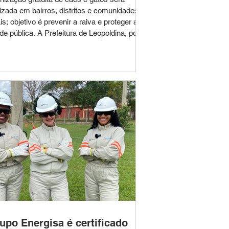
lizada em bairros, distritos e comunidades
is; objetivo é prevenir a raiva e proteger a
de pública. A Prefeitura de Leopoldina, por
o da Secretaria Municipal de Saúde e do
or de Endemias, deu início nesta segunda-
ra (3) à Campanha de Vacinação Antirrábica
6. A ação tem como objetivo imunizar cães
atos contra a raiva, doença viral grave que
e ser transmitida aos seres humanos. A
panha será realizada até o
upo Energisa é certificado