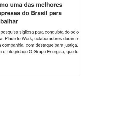
mo uma das melhores
presas do Brasil para
abalhar
pesquisa sigilosa para conquista do selo
at Place to Work, colaboradores deram nota
à companhia, com destaque para justiça,
ca e integridade O Grupo Energisa, que tem
 anos de história, acaba de ser certificado
o uma das melhores empresas do Brasil
a trabalhar. É a primeira vez que o Grupo,
solidando todas as empresas, recebe o selo
at Place to Work (GPTW). Os
aboradores deram nota 85 à companhia,
ultado superior ao índice mínimo necessário