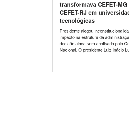
transformava CEFET-MG
CEFET-RJ em universida
tecnológicas
Presidente alegou inconstitucionalid
impacto na estrutura da administraçã
decisão ainda será analisada pelo C
Nacional. O presidente Luiz Inácio Lu
vetou integralmente o Projeto de Lei 
5.102/2023, que previa a transforma
Centro Federal de Educação Tecnoló
Minas Gerais (CEFET-MG) e do Cent
de Educação Tecnológica Celso Su
Fonseca (CEFET-RJ) em universida
tecnológicas federais. O veto foi pub
Diário