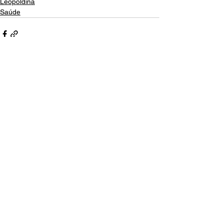
Leopoldina
Saúde
Ver tudo
Posts recentes