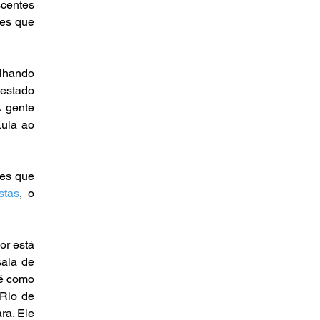
centes 
es que 
lhando 
estado 
 gente 
ula ao 
es que 
stas
, o 
r está 
ala de 
é como 
Rio de 
a. Ele 