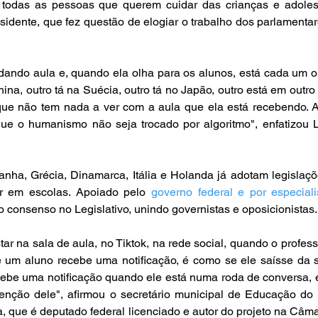
todas as pessoas que querem cuidar das crianças e adoles
esidente, que fez questão de elogiar o trabalho dos parlamentar
dando aula e, quando ela olha para os alunos, está cada um o
hina, outro tá na Suécia, outro tá no Japão, outro está em outro 
e não tem nada a ver com a aula que ela está recebendo. A
 que o humanismo não seja trocado por algoritmo", enfatizou L
.
nha, Grécia, Dinamarca, Itália e Holanda já adotam legislaçõ
ar em escolas. Apoiado pelo 
governo federal e por especiali
 consenso no Legislativo, unindo governistas e oposicionistas.
r na sala de aula, no Tiktok, na rede social, quando o professo
 um aluno recebe uma notificação, é como se ele saísse da s
cebe uma notificação quando ele está numa roda de conversa, 
enção dele", afirmou o secretário municipal de Educação do 
, que é deputado federal licenciado e autor do projeto na Câmar