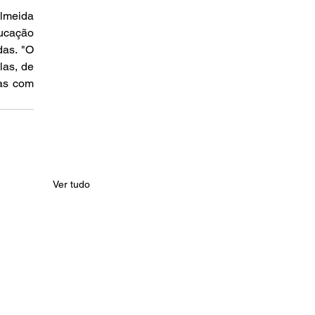
lmeida 
cação 
as. "O 
as, de 
as com 
Ver tudo