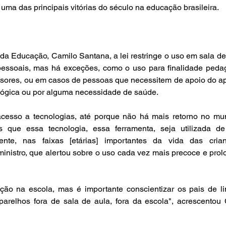
 uma das principais vitórias do século na educação brasileira.
da Educação, Camilo Santana, a lei restringe o uso em sala de 
 pessoais, mas há exceções, como o uso para finalidade pedag
ssores, ou em casos de pessoas que necessitem de apoio do ap
lógica ou por alguma necessidade de saúde.  
cesso a tecnologias, até porque não há mais retorno no mu
que essa tecnologia, essa ferramenta, seja utilizada de 
ente, nas faixas [etárias] importantes da vida das crian
ministro, que alertou sobre o uso cada vez mais precoce e prol
o na escola, mas é importante conscientizar os pais de lim
parelhos fora de sala de aula, fora da escola", acrescentou 