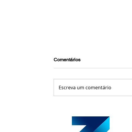
Comentários
Escreva um comentário
Caminhonete com material rad
na BR-116 em Além Paraíba e 