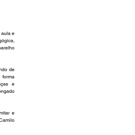
aula e 
ógica, 
arelho 
ndo de 
forma 
ças e 
ongado 
itar e 
Camilo 