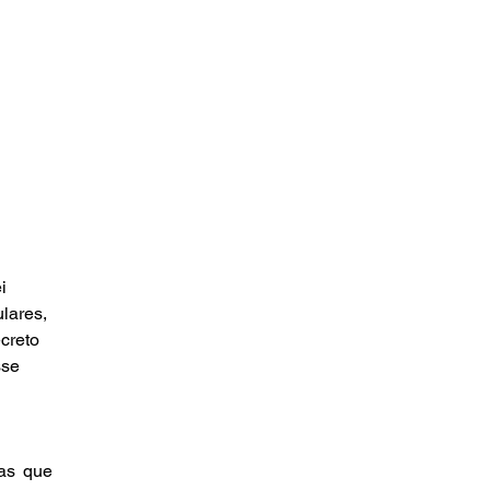
i 
lares, 
creto 
sse 
as que 