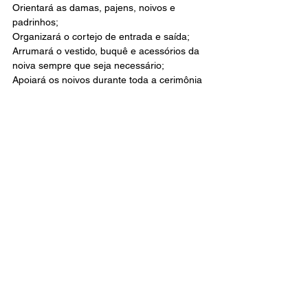
Orientará as damas, pajens, noivos e 
padrinhos;
Organizará o cortejo de entrada e saída;
Arrumará o vestido, buquê e acessórios da 
noiva sempre que seja necessário;
Apoiará os noivos durante toda a cerimônia 
e festa
Eventos
Publicidade
Wendell Nogueira Cerimoni
Ver tudo
Posts recentes