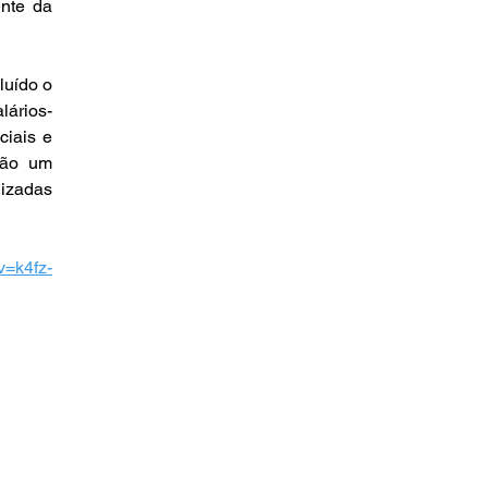
nte da 
uído o 
lários-
iais e 
rão um 
izadas 
v=k4fz-