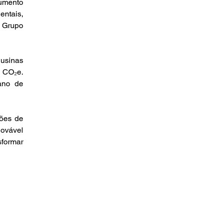
mento 
ntais, 
 Grupo 
usinas 
 CO₂e. 
no de 
es de 
ovável 
formar 