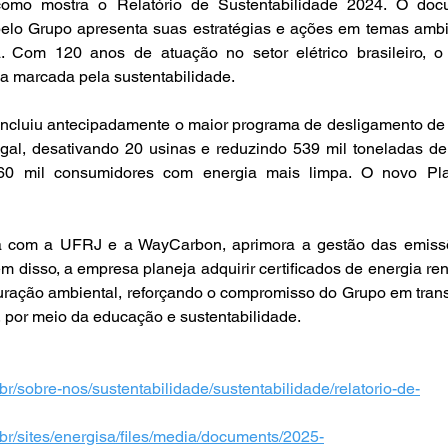
como mostra o Relatório de Sustentabilidade 2024. O docu
elo Grupo apresenta suas estratégias e ações em temas ambie
. Com 120 anos de atuação no setor elétrico brasileiro, o
ia marcada pela sustentabilidade. 
cluiu antecipadamente o maior programa de desligamento de 
al, desativando 20 usinas e reduzindo 539 mil toneladas de
60 mil consumidores com energia mais limpa. O novo Pla
a com a UFRJ e a WayCarbon, aprimora a gestão das emissõ
ém disso, a empresa planeja adquirir certificados de energia ren
auração ambiental, reforçando o compromisso do Grupo em trans
o, por meio da educação e sustentabilidade. 
r/sobre-nos/sustentabilidade/sustentabilidade/relatorio-de-
br/sites/energisa/files/media/documents/2025-