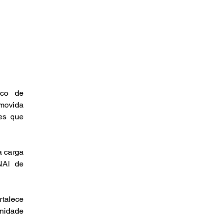
co de 
movida 
es que 
 carga 
AI de 
talece 
nidade 