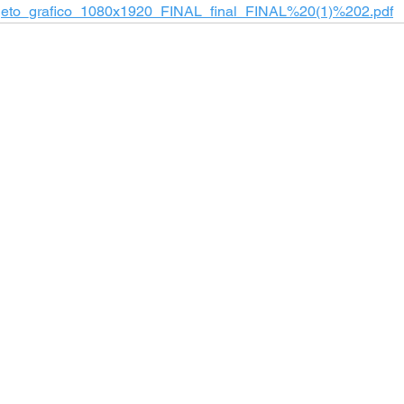
rojeto_grafico_1080x1920_FINAL_final_FINAL%20(1)%202.pdf