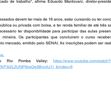
ado de trabalho”, afirma Eduardo Mantovani, diretor-preside
ressados devem ter mais de 16 anos, estar cursando ou ter concl
blica ou privada com bolsa, e ter renda familiar de até três sa
cessário ter disponibilidade para participar das aulas presenc
 mineira. Os participantes que concluírem o curso recebe
elo mercado, emitido pelo SENAI. As inscrições podem ser real
sa.
o Rio Pomba Valley: 
https://www.youtube.com/watch?
ZKP3j2L2Uf3P6xsQg3BvnAJ1l_&index=6