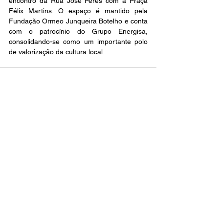
encontro da Rua José Peres com a Praça 
Félix Martins. O espaço é mantido pela 
Fundação Ormeo Junqueira Botelho e conta 
com o patrocínio do Grupo Energisa, 
consolidando-se como um importante polo 
de valorização da cultura local.
Ver tudo
Posts recentes