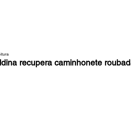
 DA MATA
itura
dina recupera caminhonete roubad