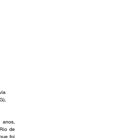
via 
G), 
anos, 
Rio de 
ue foi 