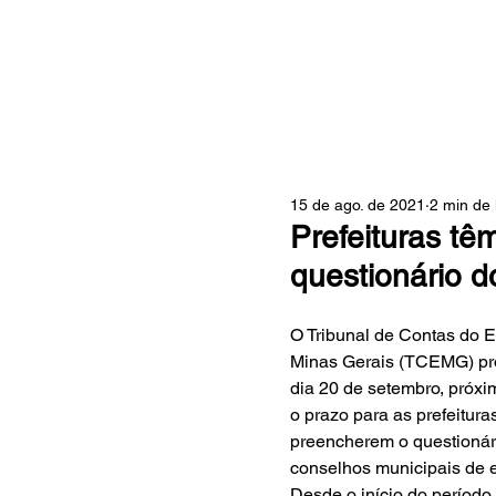
ZONA
15 de ago. de 2021
2 min de 
Prefeituras tê
questionário 
O Tribunal de Contas do E
Minas Gerais (TCEMG) pro
dia 20 de setembro, próxim
o prazo para as prefeitura
preencherem o questionár
conselhos municipais de 
Desde o início do período 