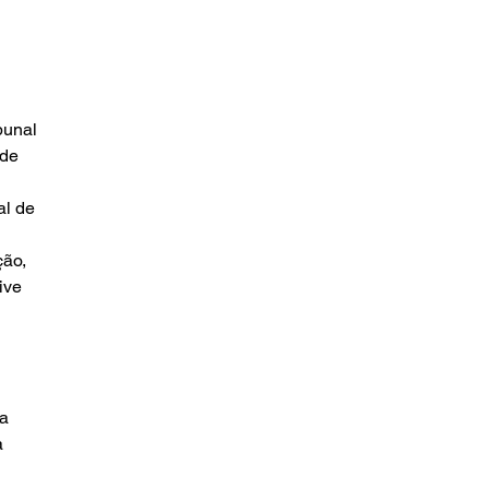
bunal 
de 
l de 
ão, 
ive 
a 
 