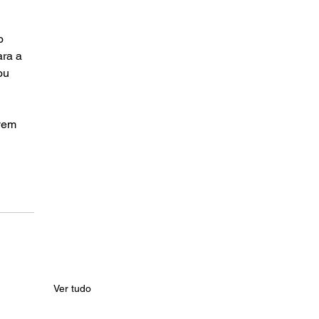
o 
ra a 
ou 
vem 
Ver tudo