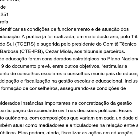
de 
 251 
refa.
identificar as condições de funcionamento e de atuação dos 
ucação. A prática já foi realizada, em maio deste ano, pelo Tri
do Sul (TCERS) e sugerida pelo presidente do Comitê Técnico 
 Barbosa (CTE-IRB), Cezar Miola, aos tribunais parceiros. 
de educação foram considerados estratégicos no Plano Naciona
 do documento prevê, entre outros objetivos, “estimular a 
imento de conselhos escolares e conselhos municipais de educaç
cipação e fiscalização na gestão escolar e educacional, inclus
 formação de conselheiros, assegurando-se condições de 
 
iderados instâncias importantes na concretização da gestão 
participação da sociedade civil nas decisões políticas. Esses 
ão autônoma, com composições que variam em cada unidade d
mbém atuar como mediadores e articuladores na relação entre a
úblicos. Eles podem, ainda, fiscalizar as ações em educação, 