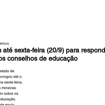
 DA MATA
leitura
m até sexta-feira (20/9) para respon
dos conselhos de educação
stado de 
rrogou até o 
a sexta-feira, 
s mineiras 
io sobre os 
educação. 
de envio, 