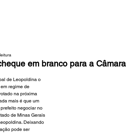
 DA MATA
leitura
 cheque em branco para a Câmara
al de Leopoldina o 
, em regime de 
votado na próxima 
nada mais é que um 
prefeito negociar no 
tado de Minas Gerais 
Leopoldina. Deixando 
tuação pode ser 