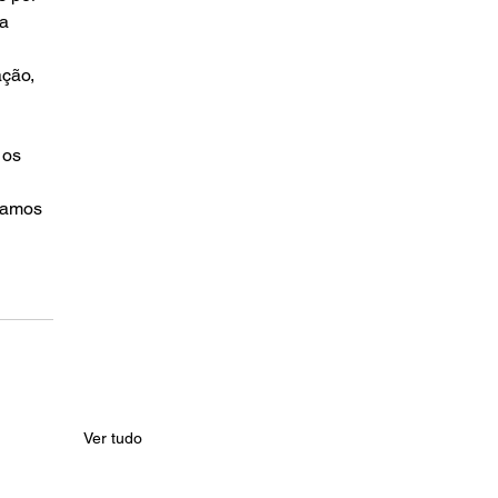
a 
ção, 
 os 
Vamos 
Ver tudo