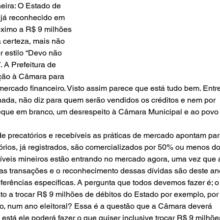
eira: O Estado de 
 já reconhecido em 
róximo a R$ 9 milhões 
 certeza, mais não 
 estilo “Devo não 
 A Prefeitura de 
ção à Câmara para 
ercado financeiro. Visto assim parece que está tudo bem. Entre
 nada, não diz para quem serão vendidos os créditos e nem por 
eque em branco, um desrespeito à Câmara Municipal e ao povo
 precatórios e recebíveis as práticas de mercado apontam par
órios, já registrados, são comercializados por 50% ou menos do
bíveis mineiros estão entrando no mercado agora, uma vez que a
as transações e o reconhecimento dessas dívidas são deste an
erências específicas. A pergunta que todos devemos fazer é; o
to a trocar R$ 9 milhões de débitos do Estado por exemplo, por
o, num ano eleitoral? Essa é a questão que a Câmara deverá 
stá ele poderá fazer o que quiser inclusive trocar R$ 9 milhõe