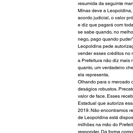
resumida da seguinte man
Minas deve a Leopoldina,
acordo judicial, o valor p
e diz que pagará com toda
se sabe quando, no melhor
nego, pago quando puder”.
Leopoldina pede autoriza
vender esses créditos no m
a Prefeitura não diz mais
quanto, um verdadeiro ch
ela representa.
Olhando para o mercado de
deságios robustos. Precat
valor de face. Esses rece
Estadual que autoriza ess
2019. Não encontramos ref
de Leopoldina está dispos
milhões na mão do Prefeit
responder. Da forma como e