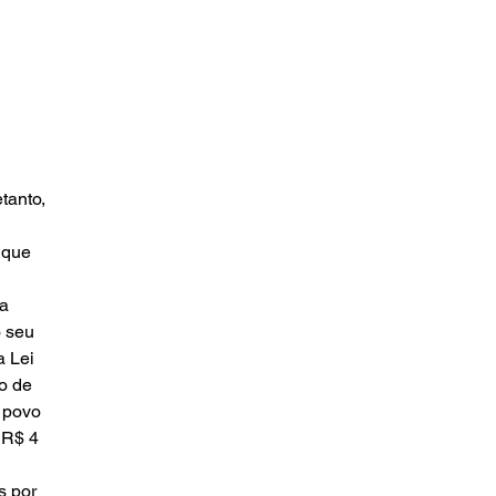
tanto, 
 que 
a 
 seu 
 Lei 
o de 
 povo 
 R$ 4 
s por 