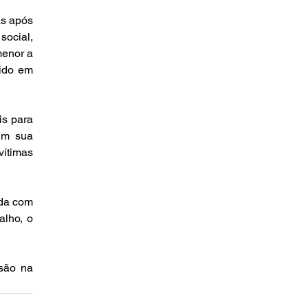
s após 
cial, 
enor a 
ido em 
s para 
Em sua 
ítimas 
da com 
lho, o 
ão na 