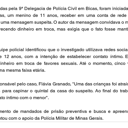
das pela 9ª Delegacia de Polícia Civil em Bicas, foram iniciada
s, um menino de 11 anos, receber em uma conta de rede so
ho, uma mensagem suspeita. O autor da mensagem convidava o m
erecendo dinheiro em troca, mas exigia que o fato fosse mant
pe policial identificou que o investigado utilizava redes sociai
 12 anos, com a intenção de estabelecer contato íntimo. 
dinheiro em troca de favores sexuais. Até o momento, cinco v
 na mesma faixa etária.
sável pelo caso, Flávia Granado, "Uma das crianças foi atraí
ara capinar o quintal da casa do suspeito. Ao final do traba
ato íntimo com o menor".
mento de mandados de prisão preventiva e busca e apreens
tou com o apoio da Polícia Militar de Minas Gerais.