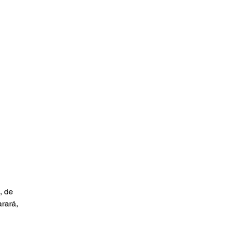
, de 
rará, 