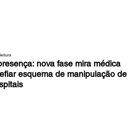
 DA MATA
leitura
resença: nova fase mira médica
hefiar esquema de manipulação de
pitais