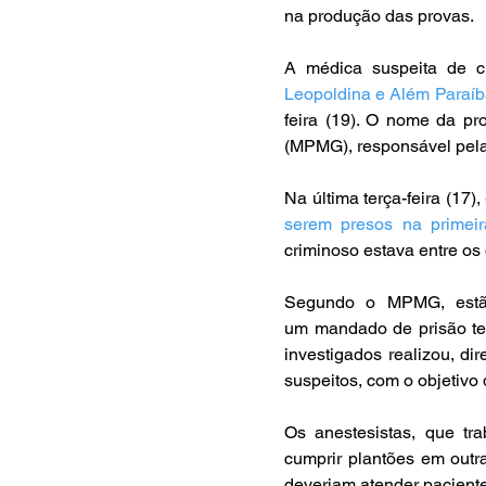
na produção das provas.
A médica suspeita de c
Leopoldina e Além Paraíb
feira (19). O nome da pro
(MPMG), responsável pela
Na última terça-feira (17), 
serem presos na primei
criminoso estava entre os 
Segundo o MPMG, estão
um mandado de prisão te
investigados realizou, di
suspeitos, com o objetivo 
Os anestesistas, que t
cumprir plantões em outr
deveriam atender pacient