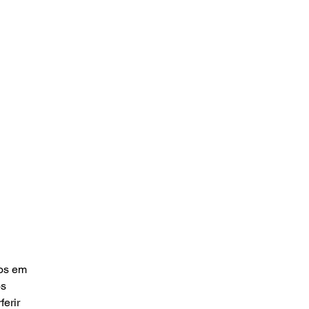
os em 
s 
erir 