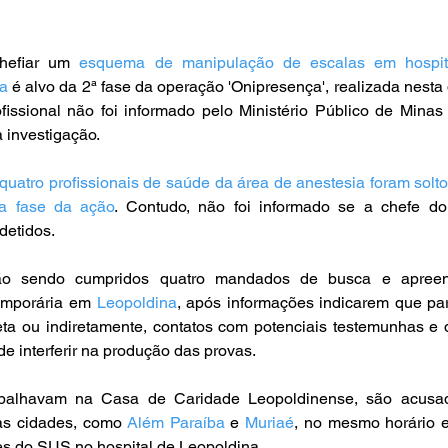
hefiar um 
esquema de manipulação de escalas em hospita
a
 é alvo da 2ª fase da operação 'Onipresença', realizada nesta 
fissional não foi informado pelo Ministério Público de Minas 
 investigação.
quatro profissionais de saúde da área de anestesia foram solto
ra fase da ação
. Contudo, não foi informado se a chefe do
detidos.
 sendo cumpridos quatro mandados de busca e apreen
mporária em 
Leopoldina
, após informações indicarem que par
reta ou indiretamente, contatos com potenciais testemunhas e 
de interferir na produção das provas.
rabalhavam na Casa de Caridade Leopoldinense, são acusad
as cidades, como 
Além Paraíba
 e 
Muriaé
, no mesmo horário 
es do SUS no hospital de Leopoldina.