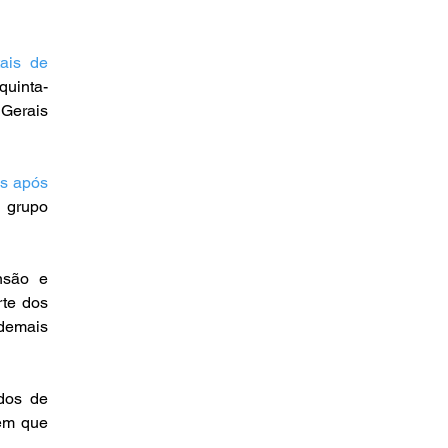
is de 
quinta-
Gerais 
s após 
 grupo 
são e 
te dos 
demais 
os de 
em que 