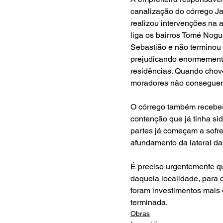
canalização do córrego J
realizou intervenções na 
liga os bairros Tomé Nogu
Sebastião e não terminou o
prejudicando enormemente
residências. Quando chove
moradores não conseguem 
O córrego também recebeu
contenção que já tinha si
partes já começam a sofr
afundamento da lateral da
É preciso urgentemente qu
daquela localidade, para q
foram investimentos mais 
terminada.
Obras