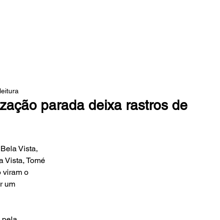
 DA MATA
leitura
zação parada deixa rastros de
Bela Vista, 
a Vista, Tomé 
 viram o 
r um 
 pela 