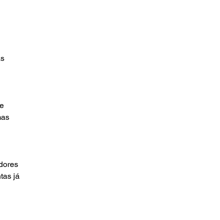
s 
e 
mas 
dores 
tas já 