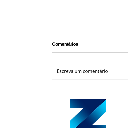
Comentários
Escreva um comentário
Leopoldina regulamenta esta
rotativo e define tarifa de R$ 
carros