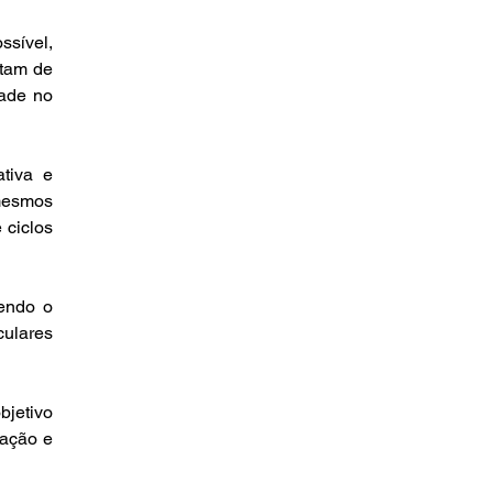
sível, 
tam de 
ade no 
tiva e 
mesmos 
ciclos 
endo o 
ulares 
etivo 
ação e 