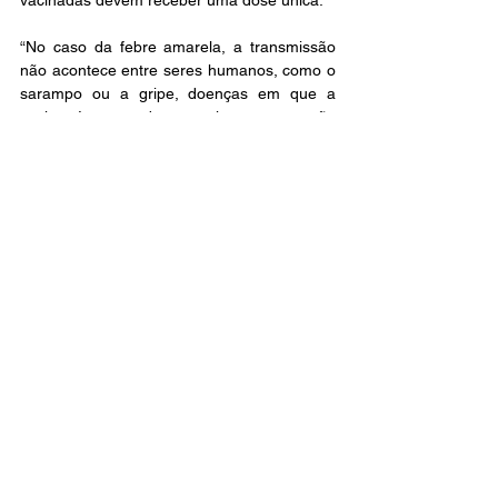
vacinadas devem receber uma dose única.
“No caso da febre amarela, a transmissão 
não acontece entre seres humanos, como o 
sarampo ou a gripe, doenças em que a 
vacina é capaz de garantir uma proteção 
coletiva. Para a arbovirose, a proteção é 
individual e por isso, o ideal é atingir uma 
cobertura de cem por cento da população”, 
salienta o médico.
“Essa é uma doença potencialmente grave, 
mas também prevenível, então é muito 
importante lembrar que a vacina da febre 
amarela está disponível no sistema público 
de saúde e dá proteção de mais de 90% a 
quem toma”, reitera o infectologista.
Saúde
Leopoldina
Estado