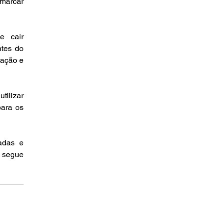
marcar 
 cair 
tes do 
ação e 
ilizar 
ara os 
adas e 
 segue 