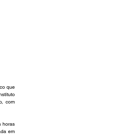
co que 
tituto 
o, com 
 horas 
ada em 