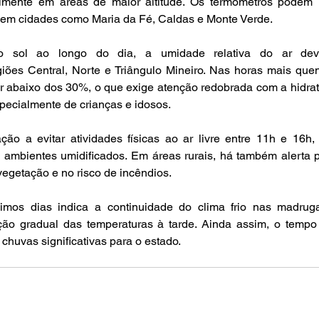
almente em áreas de maior altitude. Os termômetros podem 
em cidades como Maria da Fé, Caldas e Monte Verde.
 sol ao longo do dia, a umidade relativa do ar deve
giões Central, Norte e Triângulo Mineiro. Nas horas mais quen
ar abaixo dos 30%, o que exige atenção redobrada com a hidrat
pecialmente de crianças e idosos.
ão a evitar atividades físicas ao ar livre entre 11h e 16h, ut
s ambientes umidificados. Em áreas rurais, há também alerta p
vegetação e no risco de incêndios.
imos dias indica a continuidade do clima frio nas madrug
o gradual das temperaturas à tarde. Ainda assim, o tempo
chuvas significativas para o estado.