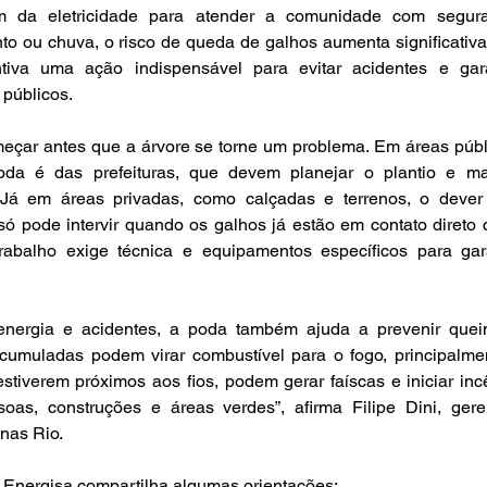
m da eletricidade para atender a comunidade com segura
nto ou chuva, o risco de queda de galhos aumenta significativa
iva uma ação indispensável para evitar acidentes e garan
públicos. 
eçar antes que a árvore se torne um problema. Em áreas públi
oda é das prefeituras, que devem planejar o plantio e ma
 Já em áreas privadas, como calçadas e terrenos, o dever
 só pode intervir quando os galhos já estão em contato direto 
trabalho exige técnica e equipamentos específicos para gara
 energia e acidentes, a poda também ajuda a prevenir quei
cumuladas podem virar combustível para o fogo, principalme
tiverem próximos aos fios, podem gerar faíscas e iniciar incê
as, construções e áreas verdes”, afirma Filipe Dini, gere
as Rio.  
 a Energisa compartilha algumas orientações: 