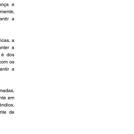
nça e 
mente, 
tir a 
cas, a 
nter a 
 é dos 
com os 
ntir a 
madas. 
nte em 
ndios, 
nte de 