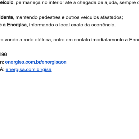
veículo
, permaneça no interior até a chegada de ajuda, sempre 
idente
, mantendo pedestres e outros veículos afastados; 
e a Energisa
, informando o local exato da ocorrência. 
lvendo a rede elétrica, entre em contato imediatamente a Ener
196
n: 
energisa.com.br/energisaon
SA
: 
energisa.com.br/gisa