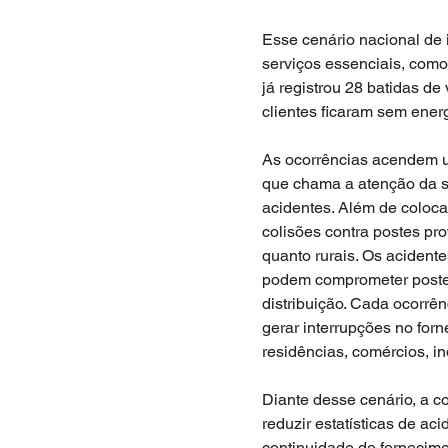
Esse cenário nacional de 
serviços essenciais, como
já registrou 28 batidas d
clientes ficaram sem energ
As ocorrências acendem u
que chama a atenção da s
acidentes. Além de coloca
colisões contra postes pro
quanto rurais. Os acident
podem comprometer postes
distribuição. Cada ocorrê
gerar interrupções no for
residências, comércios, in
Diante desse cenário, a c
reduzir estatísticas de ac
continuidade do fornecimen