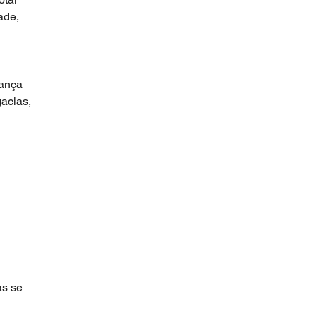
ade, 
rança 
acias, 
s se 