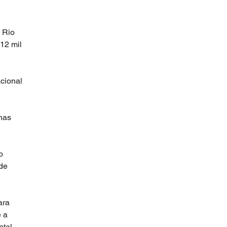
 
 Rio 
12 mil 
cional 
nas 
 
o 
de 
ara 
 a 
otal 