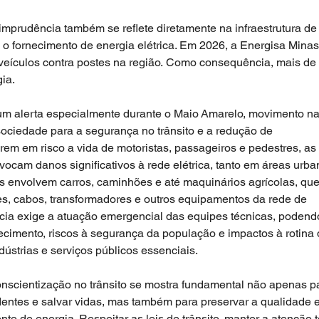
imprudência também se reflete diretamente na infraestrutura de
 o fornecimento de energia elétrica. Em 2026, a Energisa Minas
e veículos contra postes na região. Como consequência, mais de 
ia. 
m alerta especialmente durante o Maio Amarelo, movimento na
ociedade para a segurança no trânsito e a redução de 
rem em risco a vida de motoristas, passageiros e pedestres, as 
vocam danos significativos à rede elétrica, tanto em áreas urba
es envolvem carros, caminhões e até maquinários agrícolas, que
, cabos, transformadores e outros equipamentos da rede de 
ncia exige a atuação emergencial das equipes técnicas, podend
necimento, riscos à segurança da população e impactos à rotina 
dústrias e serviços públicos essenciais. 
onscientização no trânsito se mostra fundamental não apenas p
identes e salvar vidas, mas também para preservar a qualidade e
to de energia. Respeitar as leis de trânsito, manter a atenção t