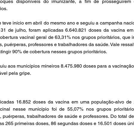
toques disponíveis do imunizante, a fim de prosseguirem 
ios.
e teve início em abril do mesmo ano e seguiu a campanha nacio
 31 de julho, foram aplicadas 6.640.821 doses da vacina em
bertura vacinal geral de 63,31% nos grupos prioritários, que i
s, puérperas, professores e trabalhadores da saúde. Vale ressalt
tingir 90% de cobertura nesses grupos prioritários.
uiu aos municípios mineiros 8.475.980 doses para a vacinação 
ável pela gripe.
icadas 16.852 doses da vacina em uma população-alvo de 2
inal nesse município foi de 55,07% nos grupos prioritário
, puérperas, trabalhadores de saúde e professores. Do total de
das 265 primeiras doses, 86 segundas doses e 16.501 doses úni