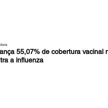
 DA MATA
itura
cança 55,07% de cobertura vacinal 
ra a influenza