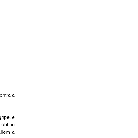
ntra a 
úblico 
liem a 