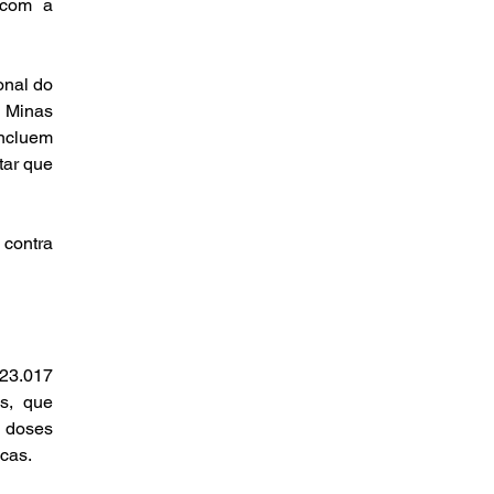
com a 
nal do 
 Minas 
ncluem 
ar que 
contra 
3.017 
s, que 
 doses 
cas.