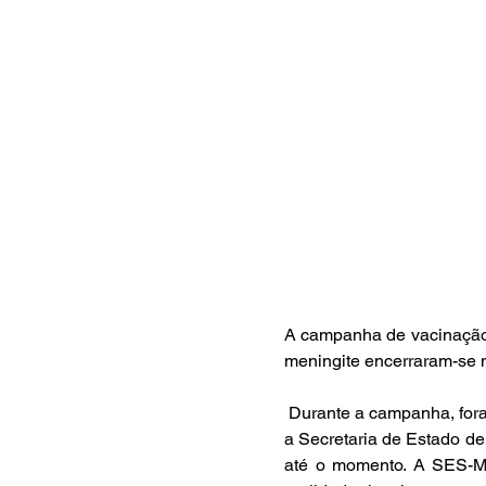
A campanha de vacinação c
meningite encerraram-se n
 Durante a campanha, foram aplicadas mais de 6,6 milhões de doses da vacina contra a gripe, e 
a Secretaria de Estado d
até o momento. A SES-MG