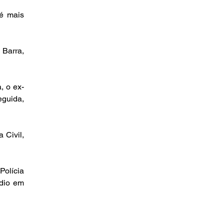
é mais 
Barra, 
, o ex-
guida, 
Civil, 
olícia 
dio em 