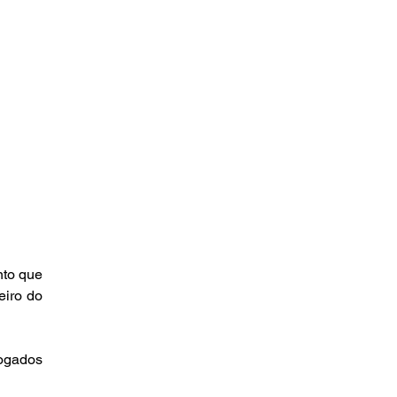
to que 
iro do 
ogados 