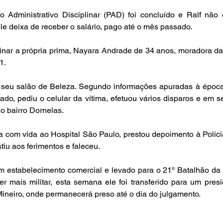
Administrativo Disciplinar (PAD) foi concluído e Ralf não 
, ele deixa de receber o salário, pago até o mês passado.
nar a própria prima, Nayara Andrade de 34 anos, moradora da 
1.
e seu salão de Beleza. Segundo informações apuradas à época
o, pediu o celular da vítima, efetuou vários disparos e em se
o bairro Dornelas.
a com vida ao Hospital São Paulo, prestou depoimento à Polícia 
tiu aos ferimentos e faleceu.
um estabelecimento comercial e levado para o 21º Batalhão da P
er mais militar, esta semana ele foi transferido para um presí
Mineiro, onde permanecerá preso até o dia do julgamento.