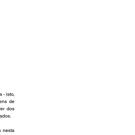
 isto, 
ens de 
er dos 
ados. 
 nesta 