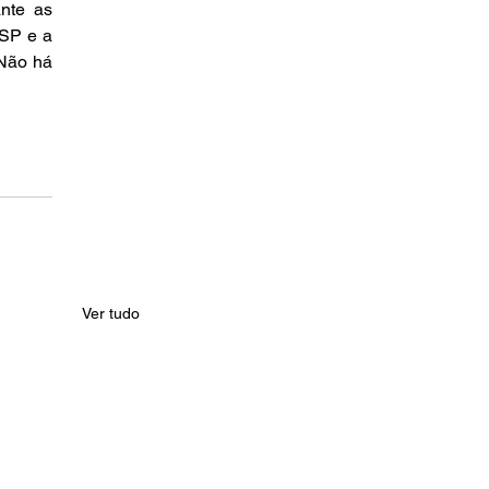
nte as 
SP e a 
Não há 
Ver tudo