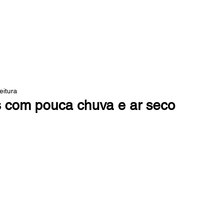
 DA MATA
eitura
ís com pouca chuva e ar seco