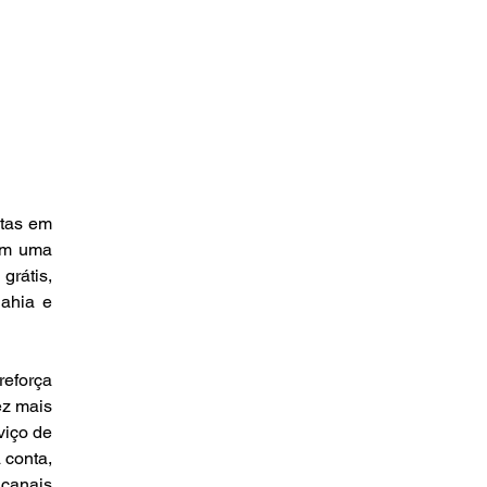
tas em 
em uma 
rátis, 
ahia e 
eforça 
z mais 
iço de 
conta, 
canais 