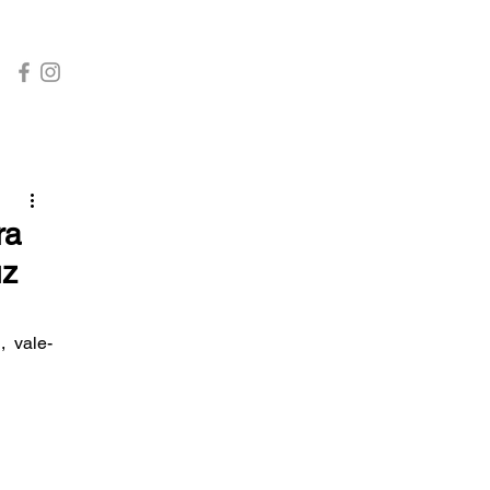
INÍCIO
CONTATO
ra
uz
, vale-