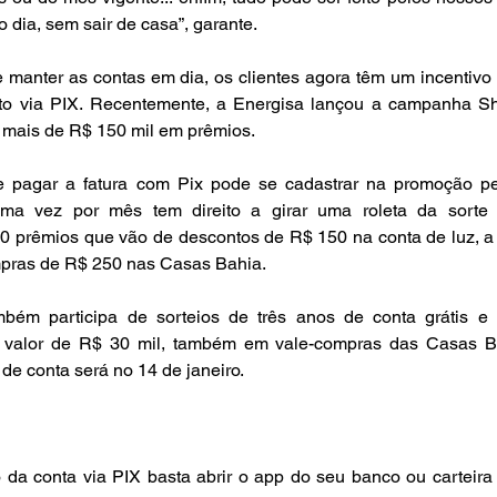
o dia, sem sair de casa”, garante. 
 manter as contas em dia, os clientes agora têm um incentivo 
to via PIX. Recentemente, a Energisa lançou a campanha S
r mais de R$ 150 mil em prêmios.  
e pagar a fatura com Pix pode se cadastrar na promoção pel
ma vez por mês tem direito a girar uma roleta da sorte di
0 prêmios que vão de descontos de R$ 150 na conta de luz, a 
mpras de R$ 250 nas Casas Bahia.  
ém participa de sorteios de três anos de conta grátis e 
valor de R$ 30 mil, também em vale-compras das Casas Bah
de conta será no 14 de janeiro. 
da conta via PIX basta abrir o app do seu banco ou carteira di