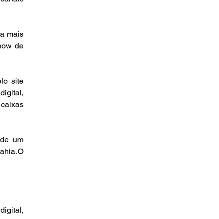
a mais 
how de 
o site 
gital, 
caixas 
de um 
ia. O 
gital, 