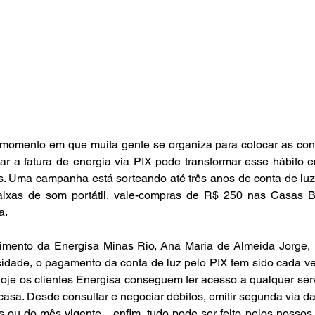
 momento em que muita gente se organiza para colocar as con
ar a fatura de energia via PIX pode transformar esse hábito 
 Uma campanha está sorteando até três anos de conta de luz g
ixas de som portátil, vale-compras de R$ 250 nas Casas B
a. 
mento da Energisa Minas Rio, Ana Maria de Almeida Jorge, r
cidade, o pagamento da conta de luz pelo PIX tem sido cada ve
“Hoje os clientes Energisa conseguem ter acesso a qualquer serv
casa. Desde consultar e negociar débitos, emitir segunda via da 
s ou do mês vigente... enfim, tudo pode ser feito pelos nossos 