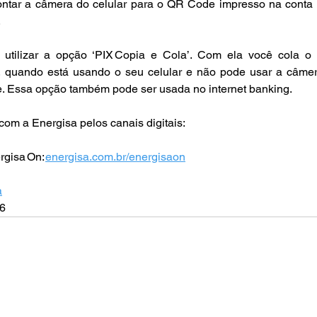
ontar a câmera do celular para o QR Code impresso na conta d
 
 utilizar a opção ‘PIX Copia e Cola’. Com ela você cola o 
 quando está usando o seu celular e não pode usar a câmer
e. Essa opção também pode ser usada no internet banking. 
com a Energisa pelos canais digitais:  
rgisa On: 
energisa.com.br/energisaon
a
   