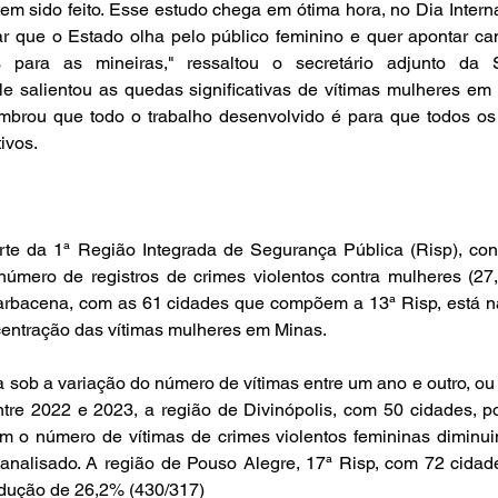
tem sido feito. Esse estudo chega em ótima hora, no Dia Interna
r que o Estado olha pelo público feminino e quer apontar ca
para as mineiras," ressaltou o secretário adjunto da Se
e salientou as quedas significativas de vítimas mulheres em 
mbrou que todo o trabalho desenvolvido é para que todos os
ivos.
rte da 1ª Região Integrada de Segurança Pública (Risp), conc
úmero de registros de crimes violentos contra mulheres (27
Barbacena, com as 61 cidades que compõem a 13ª Risp, está na
entração das vítimas mulheres em Minas.
 sob a variação do número de vítimas entre um ano e outro, ou s
tre 2022 e 2023, a região de Divinópolis, com 50 cidades, po
m o número de vítimas de crimes violentos femininas diminui
nalisado. A região de Pouso Alegre, 17ª Risp, com 72 cidades
dução de 26,2% (430/317)