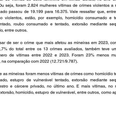
 seja, foram 2.824 mulheres vítimas de crimes violentos a 
ado passou de 19.199 para 16.375. Vale ressaltar que, entre
o violentos, estão, por exemplo, homicídio consumado e te
tado, roubo consumado e tentado, extorsão mediante seque
o, entre outros.
ar de ser o crime que mais afetou as mineiras em 2023, co
9,7% do total entre os 13 crimes avaliados, também teve u
ero de vítimas entre 2022 e 2023. Foram 23% menos mul
 na comparação com 2022 (12.721/9.787).
 as mineiras foram menos vítimas de crimes como homicídio te
ado, estupro de vulnerável tentado, extorsão mediante sequ
stro e cárcere privado, no último ano. E mais vítimas, no
torsão, homicídio, estupro de vulnerável, entre outros, como ap