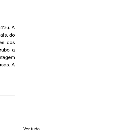
4%). A 
is, do 
s dos 
ubo, a 
ntagem 
sas. A 
Ver tudo