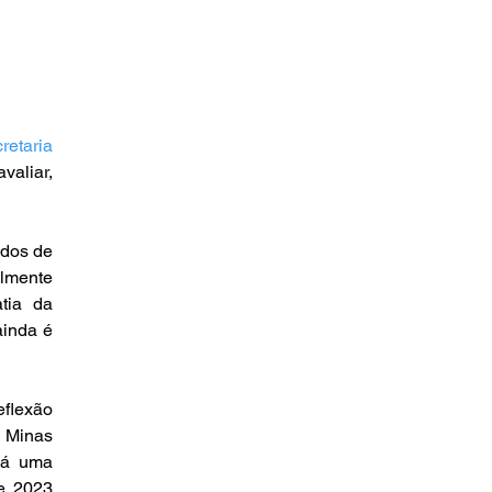
retaria 
aliar, 
dos de 
lmente 
ia da 
inda é 
flexão 
sobre os dados para a elaboração de políticas públicas ainda mais especializadas em Minas 
há uma 
e 2023 