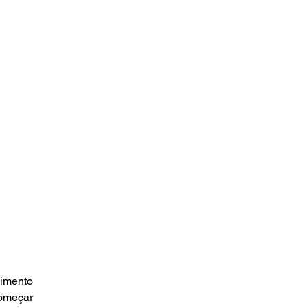
imento 
omeçar 