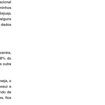
cional 
minhos 
jusp, 
alguns 
 dados 
entra, 
,8% do 
 outra 
eja, o 
ssui a 
ndo de 
, fica 