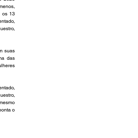
menos, 
 os 13 
ntado, 
stro, 
m suas 
ma das 
heres 
ntado, 
estro, 
 mesmo 
onta o 