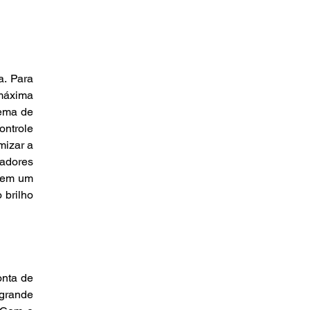
. Para 
máxima 
ema de 
ntrole 
izar a 
adores 
zem um 
brilho 
nta de 
grande 