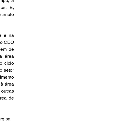
mpo, a 
s. E, 
tímulo 
 e na 
ao CEO 
lém de 
a área 
 ciclo 
 setor 
mento 
à área 
outras 
rea de 
rgisa.