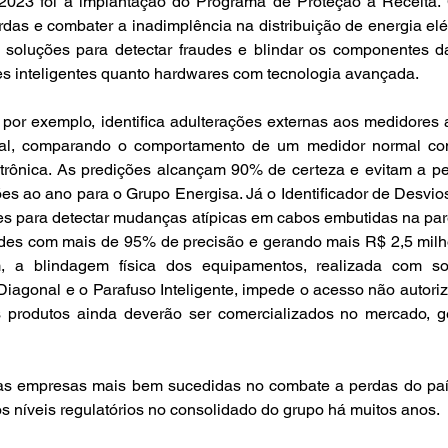
023 foi a implantação do Programa de Proteção à Receita.
rdas e combater a inadimplência na distribuição de energia elétr
e soluções para detectar fraudes e blindar os componentes da
es inteligentes quanto hardwares com tecnologia avançada.
por exemplo, identifica adulterações externas aos medidores a
tal, comparando o comportamento de um medidor normal co
etrônica. As predições alcançam 90% de certeza e evitam a pe
s ao ano para o Grupo Energisa. Já o Identificador de Desvios
es para detectar mudanças atípicas em cabos embutidas na par
audes com mais de 95% de precisão e gerando mais R$ 2,5 milh
, a blindagem física dos equipamentos, realizada com sol
iagonal e o Parafuso Inteligente, impede o acesso não autoriz
 produtos ainda deverão ser comercializados no mercado, g
as empresas mais bem sucedidas no combate a perdas do paí
níveis regulatórios no consolidado do grupo há muitos anos.