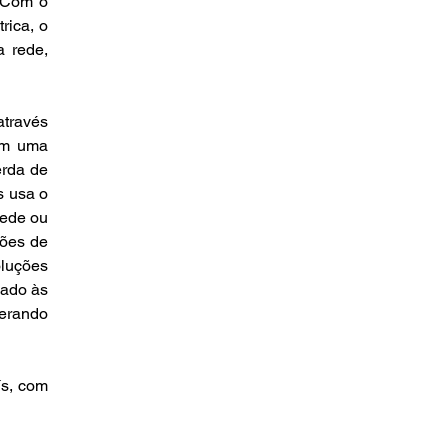
 Com o 
ica, o 
 rede, 
través 
m uma 
rda de 
 usa o 
ede ou 
ões de 
uções 
ado às 
erando 
s, com 