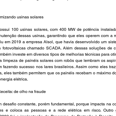
mizando usinas solares
ssui 100 usinas solares, com 400 MW de potência instalada
nutenção dessas usinas, garantindo que eles operem com a 
iriu em 2019 a empresa Alsol, que havia desenvolvido um sist
s fotovoltaicas chamado SCADA. Além dessas soluções de co
ambém investe em diversos tipos de melhorias técnicas para otim
 limpeza de painéis solares com robôs que lembram os aspir
fazendo sucesso nos lares brasileiros. Assim como eles tra
sa, eles também permitem que os painéis recebam o máximo do 
nergia elétrica.
ceita: de olho na fraude
 desafio constante, porém fundamental, porque impacta na co
es e coloca as pessoas e a rede elétrica em risco. Outro 