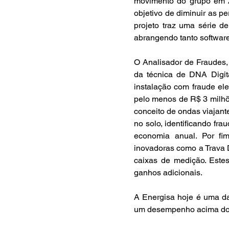
movimento do grupo em 2
objetivo de diminuir as pe
projeto traz uma série d
abrangendo tanto softwar
O Analisador de Fraudes, 
da técnica de DNA Digi
instalação com fraude el
pelo menos de R$ 3 milhõe
conceito de ondas viajant
no solo, identificando fr
economia anual. Por fim
inovadoras como a Trava D
caixas de medição. Estes
ganhos adicionais.
A Energisa hoje é uma d
um desempenho acima dos 