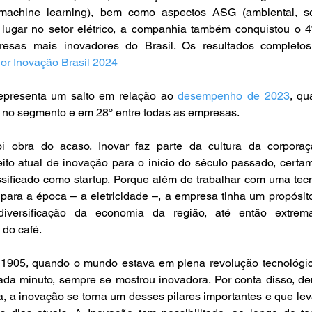
machine learning), bem como aspectos ASG (ambiental, soc
lugar no setor elétrico, a companhia também conquistou o 4º
esas mais inovadores do Brasil. Os resultados completos 
lor Inovação Brasil 2024
epresenta um salto em relação ao 
desempenho de 2023
, qu
r no segmento e em 28º entre todas as empresas.
 obra do acaso. Inovar faz parte da cultura da corporaçã
to atual de inovação para o início do século passado, certam
sificado como startup. Porque além de trabalhar com uma tecn
ara a época – a eletricidade –, a empresa tinha um propósito 
diversificação da economia da região, até então extrema
 do café.
1905, quando o mundo estava em plena revolução tecnológic
da minuto, sempre se mostrou inovadora. Por conta disso, den
, a inovação se torna um desses pilares importantes e que lev