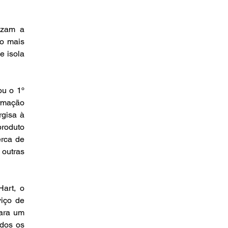
zam a 
o mais 
 isola 
u o 1º 
rmação 
gisa à 
roduto 
rca de 
outras 
art, o 
iço de 
ara um 
dos os 