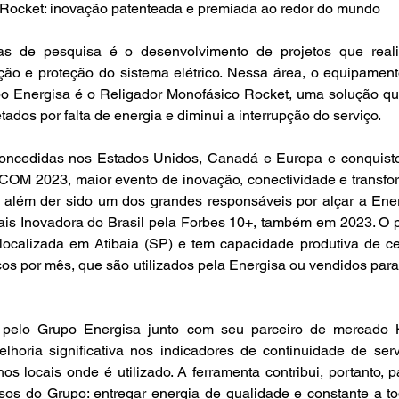
Rocket: inovação patenteada e premiada ao redor do mundo
as de pesquisa é o desenvolvimento de projetos que reali
ão e proteção do sistema elétrico. Nessa área, o equipament
po Energisa é o Religador Monofásico Rocket, uma solução que
etados por falta de energia e diminui a interrupção do serviço.
oncedidas nos Estados Unidos, Canadá e Europa e conquisto
M 2023, maior evento de inovação, conectividade e transfo
, além der sido um dos grandes responsáveis por alçar a Ener
is Inovadora do Brasil pela Forbes 10+, também em 2023. O p
localizada em Atibaia (SP) e tem capacidade produtiva de ce
os por mês, que são utilizados pela Energisa ou vendidos para 
 pelo Grupo Energisa junto com seu parceiro de mercado H
lhoria significativa nos indicadores de continuidade de serv
s locais onde é utilizado. A ferramenta contribui, portanto, p
sos do Grupo: entregar energia de qualidade e constante a to