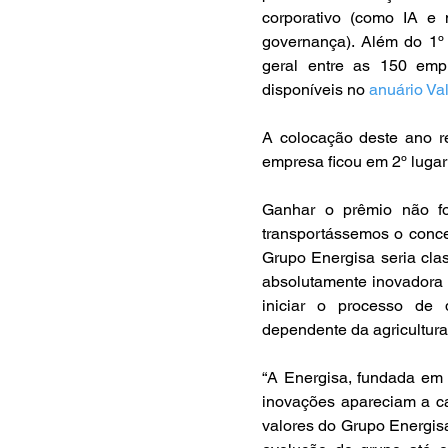
corporativo (como IA e 
governança). Além do 1º 
geral entre as 150 empr
disponíveis no 
anuário Va
A colocação deste ano r
empresa ficou em 2º luga
Ganhar o prêmio não foi
transportássemos o concei
Grupo Energisa seria clas
absolutamente inovadora p
iniciar o processo de 
dependente da agricultura
“A Energisa, fundada em 
inovações apareciam a ca
valores do Grupo Energisa