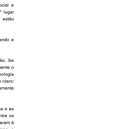
ial e 
 lugar 
estão 
ando a 
o. Se 
ente o 
ologia 
claro: 
mente 
a e as 
tre os 
aram à 