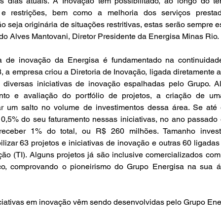
 dias atuais. A Inovação tem possibilitado, ao longo do te
 e restrições, bem como a melhoria dos serviços prestado
 seja originária de situações restritivas, estas serão sempre es
rdo Alves Mantovani, Diretor Presidente da Energisa Minas Rio.
a de inovação da Energisa é fundamentado na continuidade
, a empresa criou a Diretoria de Inovação, ligada diretamente 
diversas iniciativas de inovação espalhadas pelo Grupo. A
nto e avaliação do portfólio de projetos, a criação de um
ar um salto no volume de investimentos dessa área. Se até o
 0,5% do seu faturamento nessas iniciativas, no ano passado o
eceber 1% do total, ou R$ 260 milhões. Tamanho investi
ilizar 63 projetos e iniciativas de inovação e outras 60 ligadas 
ão (TI). Alguns projetos já são inclusive comercializados com 
ico, comprovando o pioneirismo do Grupo Energisa na sua á
iativas em inovação vêm sendo desenvolvidas pelo Grupo Ene