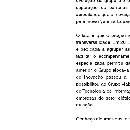
evolução do grupo até os
superação de barreiras
acreditando que a inovação
para inovar”, afirma Edua
O fato é que o program
transversalidade. Em 2018
e dedicada a agrupar as 
facilitar o acompanhame
especializada permitiu d
anterior, o Grupo alocava
de inovação passou a r
possibilitou ao Grupo viab
de Tecnologia de Informaç
empresas do setor elétr
atuação.
Conheça algumas das inic