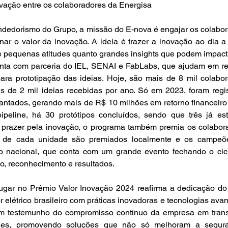
ovação entre os colaboradores da Energisa
dedorismo do Grupo, a missão do E-nova é engajar os colabor
ar o valor da inovação. A ideia é trazer a inovação ao dia a 
 pequenas atitudes quanto grandes insights que podem impacta
nta com parceria do IEL, SENAI e FabLabs, que ajudam em re
ara prototipação das ideias. Hoje, são mais de 8 mil colabor
s de 2 mil ideias recebidas por ano. Só em 2023, foram regis
antados, gerando mais de R$ 10 milhões em retorno financeiro 
eline, há 30 protótipos concluídos, sendo que três já es
 prazer pela inovação, o programa também premia os colabora
s de cada unidade são premiados localmente e os campeõe
o nacional, que conta com um grande evento fechando o cic
ão, reconhecimento e resultados. 
lugar no Prêmio Valor Inovação 2024 reafirma a dedicação do
r elétrico brasileiro com práticas inovadoras e tecnologias avan
m testemunho do compromisso contínuo da empresa em trans
des, promovendo soluções que não só melhoram a segura