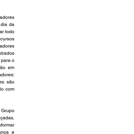
adores 
dia da 
r todo 
cursos 
adores 
trados 
para o 
tão em 
dores: 
s são 
lo com 
 Grupo 
çadas. 
formar 
nça e 