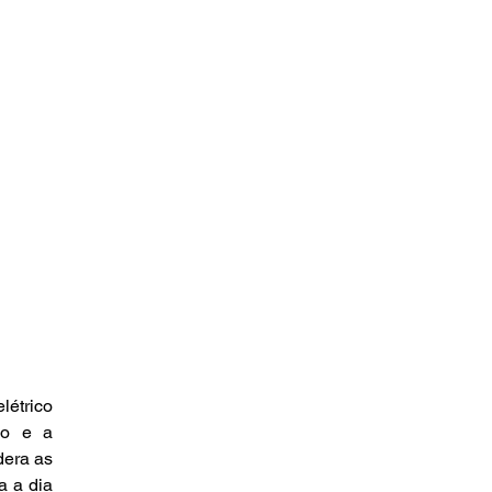
étrico 
o e a 
era as 
 a dia 