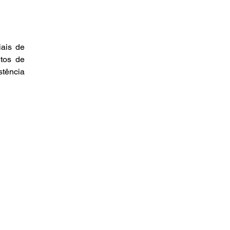
ais de 
tos de 
tência 