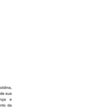
dina, 
de sua 
nça e 
nto da 