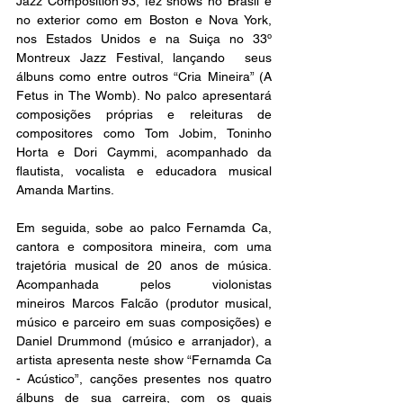
Jazz Composition’93, fez shows no Brasil e 
no exterior como em Boston e Nova York, 
nos Estados Unidos e na Suiça no 33º 
Montreux Jazz Festival, lançando  seus 
álbuns como entre outros “Cria Mineira” (A 
Fetus in The Womb). No palco apresentará 
composições próprias e releituras de 
compositores como Tom Jobim, Toninho 
Horta e Dori Caymmi, acompanhado da 
flautista, vocalista e educadora musical 
Amanda Martins.
Em seguida, sobe ao palco Fernamda Ca, 
cantora e compositora mineira, com uma 
trajetória musical de 20 anos de música. 
Acompanhada pelos violonistas 
mineiros Marcos Falcão (produtor musical, 
músico e parceiro em suas composições) e 
Daniel Drummond (músico e arranjador), a 
artista apresenta neste show “Fernamda Ca 
- Acústico”, canções presentes nos quatro 
álbuns de sua carreira, com os quais 