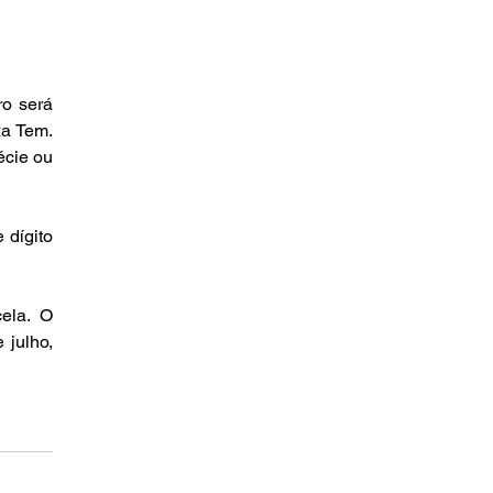
o será 
a Tem. 
cie ou 
dígito 
la. O 
julho, 