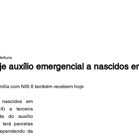
 DA MATA
leitura
e auxílio emergencial a nascidos e
amília com NIS 6 também recebem hoje
s nascidos em 
) a terceira 
a do auxílio 
 terá parcelas 
ependendo da 