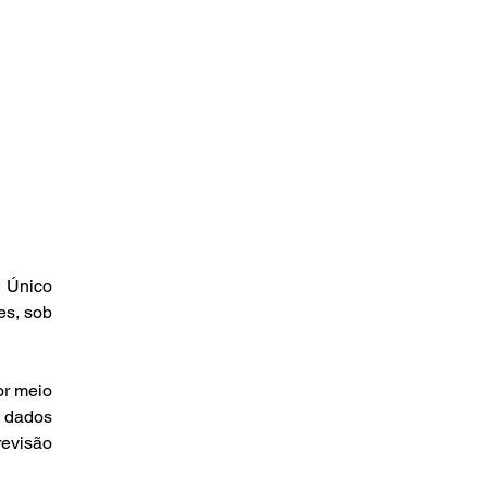
 Único 
s, sob 
r meio 
 dados 
evisão 