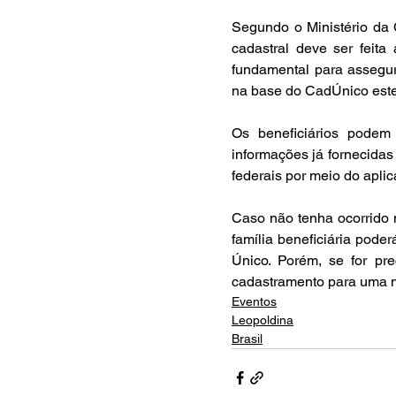
Segundo o Ministério da C
cadastral deve ser feit
fundamental para assegur
na base do CadÚnico este
Os beneficiários podem
informações já fornecidas
federais por meio do apli
Caso não tenha ocorrido n
família beneficiária pode
Único. Porém, se for pr
cadastramento para uma no
Eventos
Leopoldina
Brasil