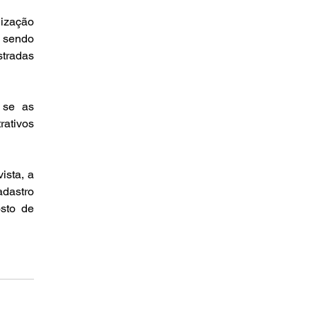
ização 
 sendo 
tradas 
se as 
ativos 
sta, a 
dastro 
sto de 