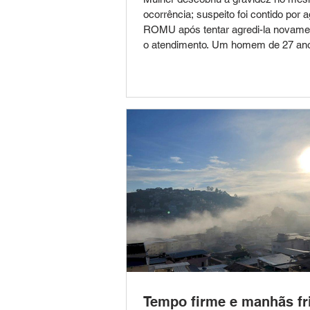
ocorrência; suspeito foi contido por 
ROMU após tentar agredi-la novame
o atendimento. Um homem de 27 ano
pela Guarda Civil Municipal (GCM) 
Leopoldina, na noite de segunda-feira
agredir a companheira, de 35 anos,
la de morte no bairro Bela Vista. A o
foi atendida por uma equipe da Rond
Ostensiva Municipal (ROMU), que re
patrulhamento preventivo na região.
Tempo firme e manhãs fr