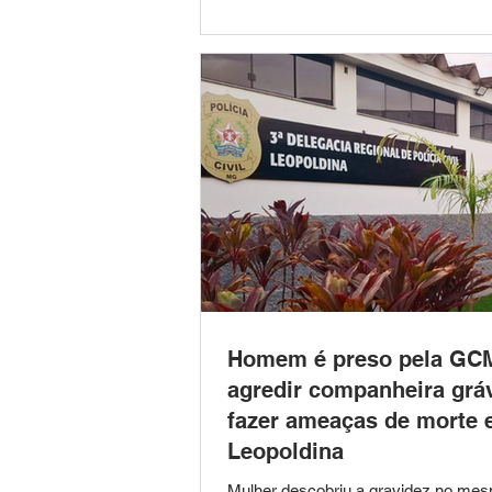
suspeito de cometer um furto em u
estabelecimento comercial localizado
Bela Vista. A ocorrência foi atendida
da Ronda Ostensiva Municipal (RO
acionamento da Central 153. De aco
GCM, o
Homem é preso pela GC
agredir companheira grá
fazer ameaças de morte
Leopoldina
Mulher descobriu a gravidez no mes