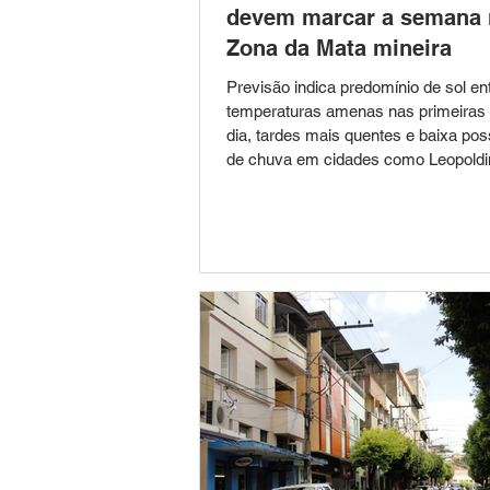
devem marcar a semana 
Zona da Mata mineira
Previsão indica predomínio de sol en
temperaturas amenas nas primeiras
dia, tardes mais quentes e baixa poss
de chuva em cidades como Leopoldi
Cataguases, Muriaé e Juiz de Fora.
começa com condições favoráveis 
pretende realizar atividades ao ar liv
da Mata mineira. A previsão meteoro
aponta para dias de tempo estável, 
predomínio de sol entre nuvens, manh
tardes agradáveis e baixa probabilid