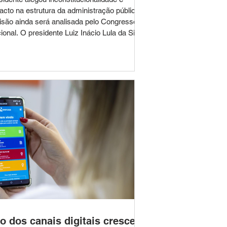
acto na estrutura da administração pública;
isão ainda será analisada pelo Congresso
ional. O presidente Luiz Inácio Lula da Silva
ou integralmente o Projeto de Lei nº
02/2023, que previa a transformação do
tro Federal de Educação Tecnológica de
as Gerais (CEFET-MG) e do Centro Federal
Educação Tecnológica Celso Suckow da
seca (CEFET-RJ) em universidades
nológicas federais. O veto foi publicado no
rio
o dos canais digitais cresce