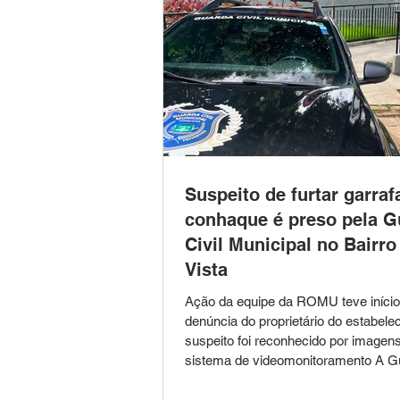
Suspeito de furtar garraf
conhaque é preso pela G
Civil Municipal no Bairro
Vista
Ação da equipe da ROMU teve iníci
denúncia do proprietário do estabele
suspeito foi reconhecido por imagen
sistema de videomonitoramento A Gu
Municipal de Leopoldina prendeu, na 
quarta-feira (5), um homem de 47 a