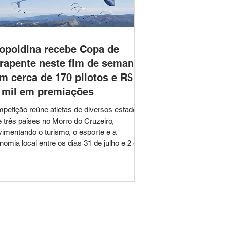
opoldina recebe Copa de
rapente neste fim de semana
m cerca de 170 pilotos e R$
 mil em premiações
petição reúne atletas de diversos estados
e três países no Morro do Cruzeiro,
imentando o turismo, o esporte e a
nomia local entre os dias 31 de julho e 2 de
sto Leopoldina será palco de um dos
ores eventos de voo livre de Minas Gerais
te fim de semana. Entre os dias 31 de julho
 de agosto, a cidade recebe a Copa
poldina de Parapente 2026, competição que
nirá aproximadamente 170 pilotos de
ersos estados brasileiros e de três países,