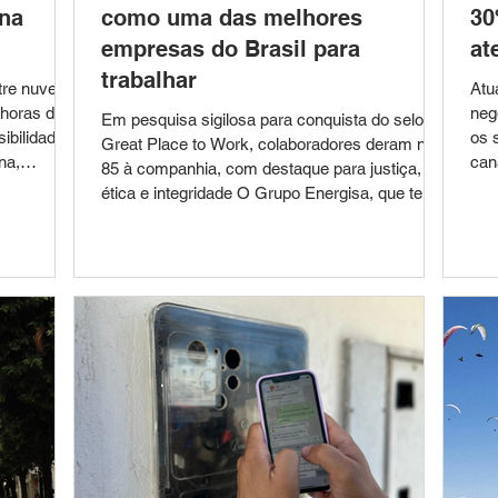
na
como uma das melhores
30
empresas do Brasil para
at
trabalhar
tre nuvens,
Atu
 horas do
neg
Em pesquisa sigilosa para conquista do selo
ibilidade
os 
Great Place to Work, colaboradores deram nota
na,
canais. A praticidade d
85 à companhia, com destaque para justiça,
 A semana
con
ética e integridade O Grupo Energisa, que tem
para quem
Res
121 anos de história, acaba de ser certificado
re na Zona
se 
como uma das melhores empresas do Brasil
lógica
ess
para trabalhar. É a primeira vez que o Grupo,
com
rel
consolidando todas as empresas, recebe o selo
ãs frias,
Min
Great Place to Work (GPTW). Os
ade de
dis
colaboradores deram nota 85 à companhia,
resultado superior ao índice mínimo necessário
pa