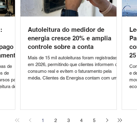
:
Autoleitura do medidor de
Le
energia cresce 20% e amplia
Pa
 pago e
controle sobre a conta
co
namento
25
Mais de 15 mil autoleituras foram registradas
em 2026, permitindo que clientes informem o
eas de
Com
consumo real e evitem o faturamento pela
os de
e d
média. Clientes da Energisa contam com uma
ursos para
mov
alternativa prática para ter maior controle em
eitura de
eco
relação ao consumo de energia elétrica: a
70, de 28
ago
autoleitura. O serviço permite que o próprio
mai
consumidor informe mensalmente a leitura
ionamento
nes
registrada no medidor, evitando que a conta
Azul, nas
e 2
seja calculada pela média de consumo.
 estabelece
Leo
1
2
3
4
5
Somente nos primeiros meses de 2026, mais
 os locais
reu
de 15 m
orário
div