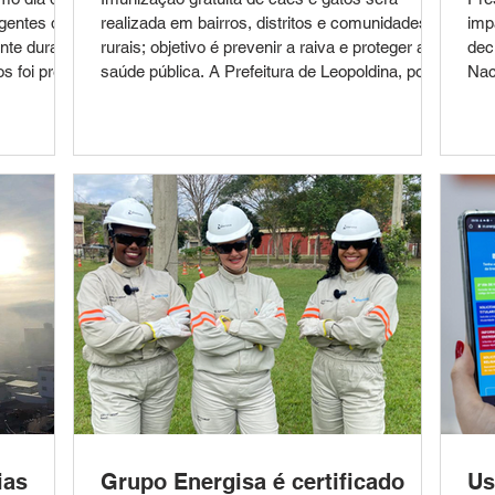
agentes da
realizada em bairros, distritos e comunidades
imp
nte durante
rurais; objetivo é prevenir a raiva e proteger a
dec
s foi preso
saúde pública. A Prefeitura de Leopoldina, por
Nac
de
meio da Secretaria Municipal de Saúde e do
vet
 (3), após
Setor de Endemias, deu início nesta segunda-
5.1
 e ameaçá-
feira (3) à Campanha de Vacinação Antirrábica
Cen
corrência
2026. A ação tem como objetivo imunizar cães
Min
a
e gatos contra a raiva, doença viral grave que
de 
alizava
pode ser transmitida aos seres humanos. A
Fon
 Segundo
campanha será realizada até o
tec
Diá
ias
Grupo Energisa é certificado
Us