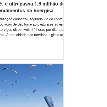
% e ultrapassa 1,6 milhão de
endimentos na Energisa
alização cadastral, segunda via da conta,
ociação de débitos e autoleitura estão entre
serviços disponíveis 24 horas por dia nos
os serviços digitais tem
quistado cada vez mais os consumidores.
olver demandas sem sair de casa tornou-
um hábito para milhões de brasileiros, e
a tendência também é percebida no
acionamento dos clientes com a Energisa
as Rio. Entre janeiro e junho de 2026, a
tribuidora realizou mais de 1,6 milhã