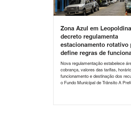
Zona Azul em Leopoldina
decreto regulamenta
estacionamento rotativo
define regras de funcio
Nova regulamentação estabelece ár
cobrança, valores das tarifas, horári
funcionamento e destinação dos rec
o Fundo Municipal de Trânsito A Pref
Leopoldina publicou o Decreto nº 5.6
de julho de 2026, que regulamenta o
funcionamento do sistema de estac
rotativo pago, conhecido como Zona 
vias urbanas do município. A medida
as normas para utilização das vagas,
onde o sistema será implantado, os h