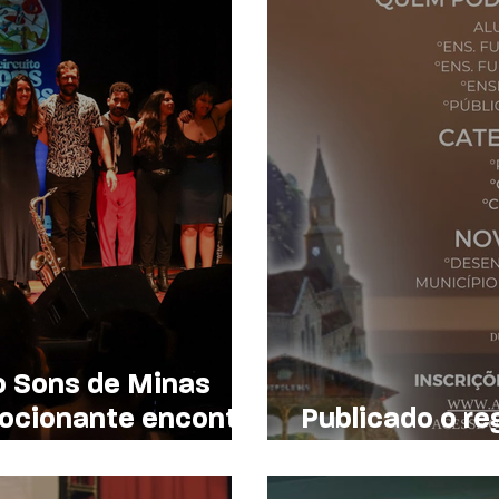
o Sons de Minas
ocionante encontro
Publicado o re
úsica mineira
Concurso Liter