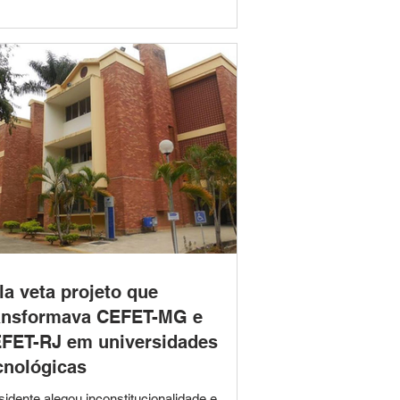
cesso Seletivo Simplificado nº 007/2026
tinado à contratação temporária de
fissionais para atuação no Serviço de
vivência e Fortalecimento de Vínculos
FV). A seleção visa atender à demanda d
la veta projeto que
ansformava CEFET-MG e
FET-RJ em universidades
cnológicas
sidente alegou inconstitucionalidade e