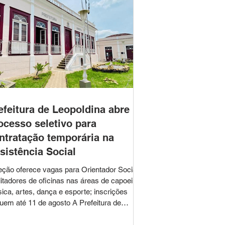
efeitura de Leopoldina abre
ocesso seletivo para
ntratação temporária na
sistência Social
eção oferece vagas para Orientador Social e
ilitadores de oficinas nas áreas de capoeira,
ica, artes, dança e esporte; inscrições
uem até 11 de agosto A Prefeitura de
poldina, por meio da Secretaria Municipal de
istência Social (SMAS), divulgou o Edital do