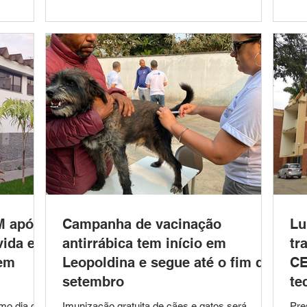
m
vicinal que liga a comunidade de Arraial dos
Pro
 no Bairro
Montes ao distrito de Abaíba – Trecho A. O
des
 pela equipe
extrato do Contrato nº 142/2026 foi publicado
pro
MU), após
após a conclusão da Concorrência nº 04/2026,
Con
rdo com a
referente ao Processo Licitatório nº 102/2
(SC
M após
Campanha de vacinação
Lu
vida e
antirrábica tem início em
tr
 em
Leopoldina e segue até o fim de
CE
setembro
te
mo dia da
Imunização gratuita de cães e gatos será
Pre