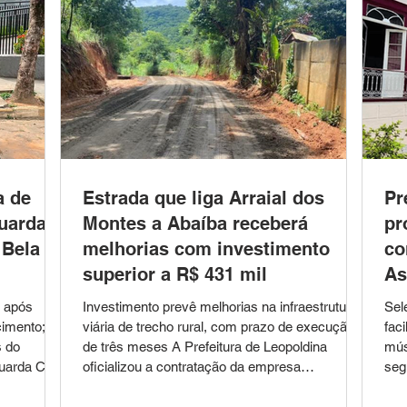
a de
Estrada que liga Arraial dos
Pr
uarda
Montes a Abaíba receberá
pr
 Bela
melhorias com investimento
co
superior a R$ 431 mil
As
o após
Investimento prevê melhorias na infraestrutura
Sel
cimento;
viária de trecho rural, com prazo de execução
fac
s do
de três meses A Prefeitura de Leopoldina
mús
arda Civil
oficializou a contratação da empresa
seg
tarde desta
ASFALTEK Construções Ltda. para a execução
Leo
nos
de obras de infraestrutura viária na estrada
Ass